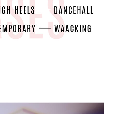
IGH HEELS
DANCEHALL
EMPORARY
WAACKING