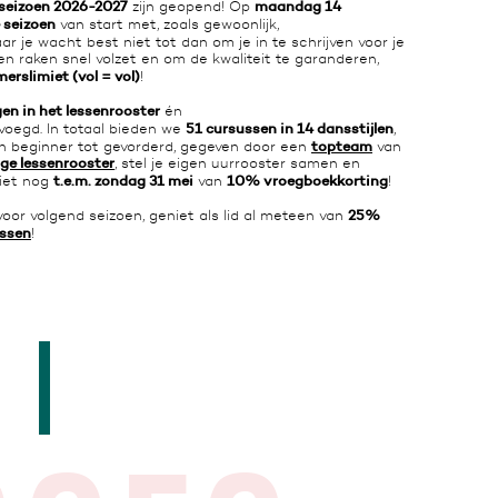
seizoen 2026-2027
maandag 14
zijn geopend! Op
 seizoen
van start met, zoals gewoonlijk,
aar je wacht best niet tot dan om je in te schrijven voor je
sen raken snel volzet en om de kwaliteit te garanderen,
erslimiet (vol = vol)
!
gen in het lessenrooster
én
51 cursussen in 14 dansstijlen
oegd. In totaal bieden we
,
topteam
n beginner tot gevorderd, gegeven door een
van
ige lessenrooster
, stel je eigen uurrooster samen en
t.e.m. zondag 31 mei
10% vroegboekkorting
niet nog
van
!
25%
oor volgend seizoen, geniet als lid al meteen van
ssen
!