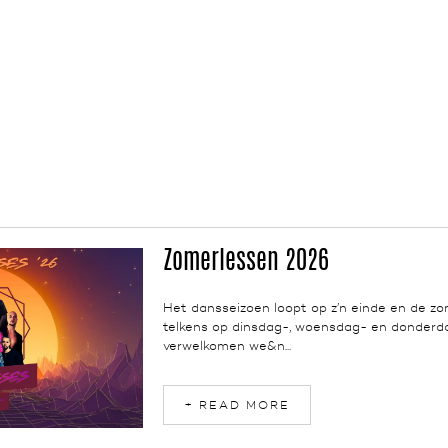
Zomerlessen 2026
NEWS
Het dansseizoen loopt op z’n einde en de zo
telkens op dinsdag-, woensdag- en donderda
verwelkomen we&n...
+ READ MORE