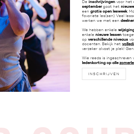
inschrijvingen
De
voor het
september
nieuwe
gaat het
gratis open lesweek
een
. M
favoriete les(sen). Veel les
deelnem
werken we met een
wijzigin
We hebben enkele
nieuwe
lessen
enkele
toegev
verschillende
niveaus
op
va
volled
docenten. Bekijk het
verzeker alvast je plek! Ge
Wie reeds is ingeschreven v
ledenkorting op alle
zomerle
INSCHRIJVEN