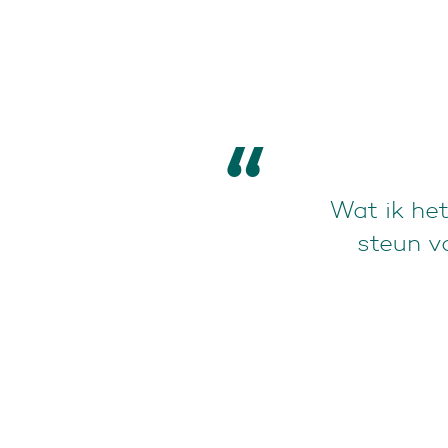
Er heerst 
sterke le
zorgen e