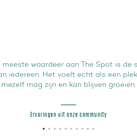
een professionele maar toch persoonlijk
ssen, geweldige docenten en positieve
rvoor dat je hier altijd met plezier bin
Ervaringen uit onze community