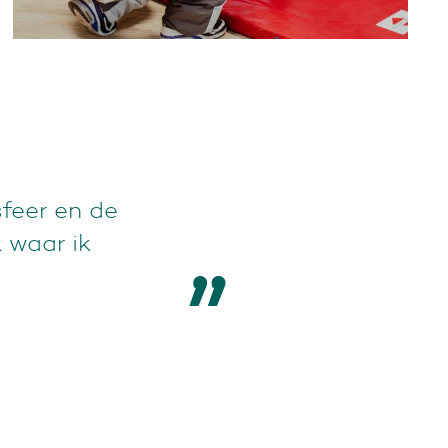
e sfeer. De
 community
nenstapt.