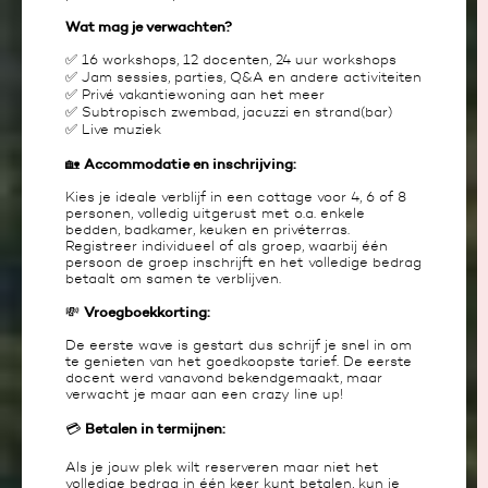
Wat mag je verwachten?
✅ 16 workshops, 12 docenten, 24 uur workshops
✅ Jam sessies, parties, Q&A en andere activiteiten
✅ Privé vakantiewoning aan het meer
✅ Subtropisch zwembad, jacuzzi en strand(bar)
✅ Live muziek
Accommodatie en inschrijving:
🏡
Kies je ideale verblijf in een cottage voor 4, 6 of 8
personen, volledig uitgerust met o.a. enkele
bedden, badkamer, keuken en privéterras.
Registreer individueel of als groep, waarbij één
persoon de groep inschrijft en het volledige bedrag
betaalt om samen te verblijven.
Vroegboekkorting:
💸
De eerste wave is gestart dus schrijf je snel in om
te genieten van het goedkoopste tarief. De eerste
docent werd vanavond bekendgemaakt, maar
verwacht je maar aan een crazy line up!
Betalen in termijnen:
💳
Als je jouw plek wilt reserveren maar niet het
volledige bedrag in één keer kunt betalen, kun je