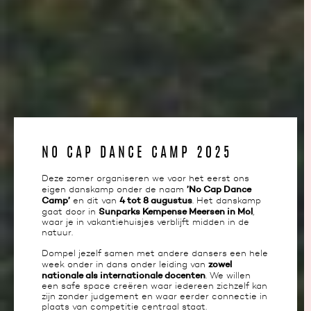
NO CAP DANCE CAMP 2025
Deze zomer organiseren we voor het eerst ons
’No Cap Dance
eigen danskamp onder de naam
Camp’
4 tot 8 augustus
en dit van
. Het danskamp
Sunparks Kempense Meersen in Mol
gaat door in
,
waar je in vakantiehuisjes verblijft midden in de
natuur.
Dompel jezelf samen met andere dansers een hele
zowel
week onder in dans onder leiding van
nationale als internationale docenten
. We willen
een safe space creëren waar iedereen zichzelf kan
zijn zonder judgement en waar eerder connectie in
plaats van competitie centraal staat.