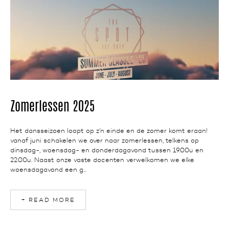
NEWS
Zomerlessen 2025
Het dansseizoen loopt op z’n einde en de zomer komt eraan!
vanaf juni schakelen we over naar zomerlessen, telkens op
dinsdag-, woensdag- en donderdagavond tussen 19.00u en
22.00u. Naast onze vaste docenten verwelkomen we elke
woensdagavond een g...
+ READ MORE