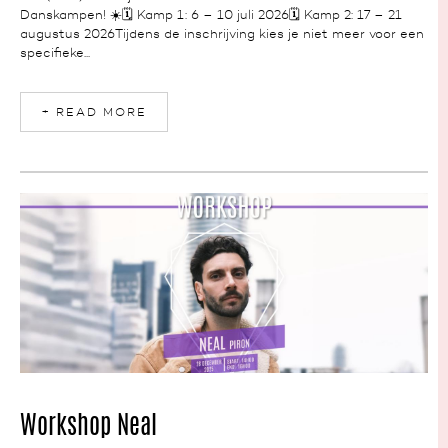
Danskampen! ☀️🗓️ Kamp 1: 6 – 10 juli 2026🗓️ Kamp 2: 17 – 21
augustus 2026Tijdens de inschrijving kies je niet meer voor een
specifieke...
+ READ MORE
NEWS
Workshop Neal