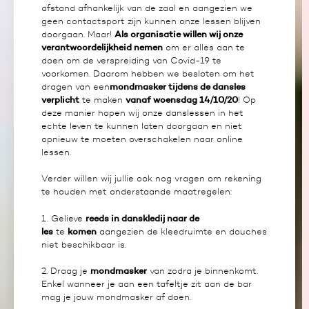
afstand afhankelijk van de zaal en aangezien we
geen contactsport zijn kunnen onze lessen blijven
Als organisatie willen wij onze
doorgaan. Maar!
verantwoordelijkheid nemen
om er alles aan te
doen om de verspreiding van Covid-19 te
voorkomen. Daarom hebben we besloten om het
mondmasker tijdens de dansles
dragen van een
verplicht
vanaf woensdag 14/10/20
te maken
! Op
deze manier hopen wij onze danslessen in het
echte leven te kunnen laten doorgaan en niet
opnieuw te moeten overschakelen naar online
lessen.
Verder willen wij jullie ook nog vragen om rekening
te houden met onderstaande maatregelen:
reeds in danskledij naar de
1. Gelieve
les
komen
te
aangezien de kleedruimte en douches
niet beschikbaar is.
mondmasker
2. Draag je
van zodra je binnenkomt.
Enkel wanneer je aan een tafeltje zit aan de bar
mag je jouw mondmasker af doen.