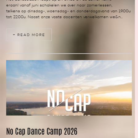
eraan! vanaf juni schakelen we over naar zomerlessen,
telkens op dinsdag-, woensdag- en donderdagavond van 19.00u
tot 22.00u. Naast onze vaste docenten verwelkomen we&n...
+ READ MORE
NEWS
No Cap Dance Camp 2026