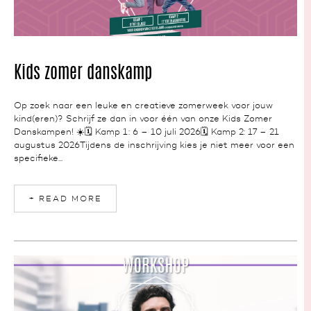
NEWS
Kids zomer danskamp
Op zoek naar een leuke en creatieve zomerweek voor jouw
kind(eren)? Schrijf ze dan in voor één van onze Kids Zomer
Danskampen! ☀️🗓️ Kamp 1: 6 – 10 juli 2026🗓️ Kamp 2: 17 – 21
augustus 2026Tijdens de inschrijving kies je niet meer voor een
specifieke...
+ READ MORE