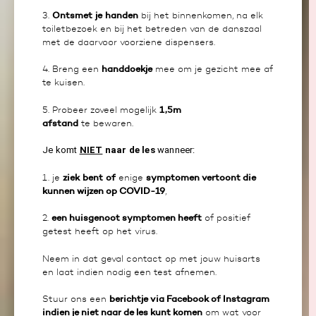
Ontsmet
je
handen
3.
bij het binnenkomen, na elk
toiletbezoek en bij het betreden van de danszaal
met de daarvoor voorziene dispensers.
handdoekje
4. Breng een
mee om je gezicht mee af
te kuisen.
1,5m
5. Probeer zoveel mogelijk
afstand
te bewaren.
Je komt
NIET
naar de les
wanneer:
ziek
bent
of
symptomen vertoont die
1. je
enige
kunnen wijzen op COVID-19
,
een huisgenoot symptomen heeft
2.
of positief
getest heeft op het virus.
Neem in dat geval contact op met jouw huisarts
en laat indien nodig een test afnemen.
berichtje via Facebook of Instagram
Stuur ons een
indien je niet naar de les kunt komen
om wat voor