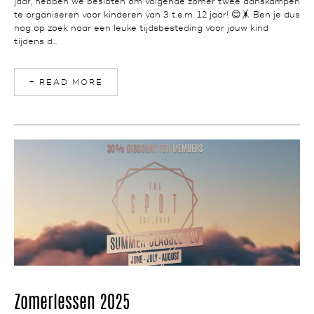
jaar, hebben we besloten om volgende zomer twee danskampen
te organiseren voor kinderen van 3 t.e.m. 12 jaar! 😊🤸 Ben je dus
nog op zoek naar een leuke tijdsbesteding voor jouw kind
tijdens d...
+ READ MORE
NEWS
Zomerlessen 2025